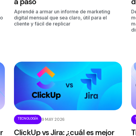
a paso
d
Aprendé a armar un informe de marketing
D
so
digital mensual que sea claro, útil para el
m
cliente y fácil de replicar
ma
d
TECNOLOGÍA
9 MAY 2026
r
ClickUp vs Jira: ¿cuál es mejor
T