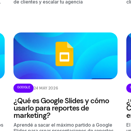
.
de clientes y escalar tu agencia
cl
GOOGLE
24 MAY 2026
¿Qué es Google Slides y cómo
¿
usarlo para reportes de
C
marketing?
e
os
Aprendé a sacar el máximo partido a Google
E
Slides para crear presentaciones de reportes
un