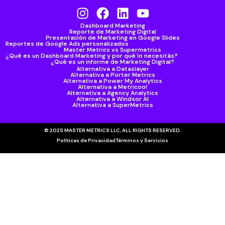
Dashboard Marketing
Reporte de Marketing Digital
Presentación de Marketing en Google Slides
Reportes de Google Ads personalizados
Master Metrics vs Supermetrics
¿Qué es un Dashboard Marketing y por qué lo necesitás?
¿Qué es un informe de Marketing Digital?
Alternativa a Dataslayer
Alternativa a Porter Metrics
Alternativa a Power My Analytics
Alternativa a Metricool
Alternativa a Agency Analytics
Alternativa a Windsor AI
Alternativa a SuperMetrics
© 2025 MASTER METRICS LLC, ALL RIGHTS RESERVED.
Políticas de Privacidad
Términos y Servicios