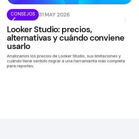
CONSEJOS
I
31 MAY 2026
Looker Studio: precios,
¿
alternativas y cuándo conviene
p
usarlo
m
Analizamos los precios de Looker Studio, sus limitaciones y
Kom
cuándo tiene sentido migrar a una herramienta más completa
aut
para reportes.