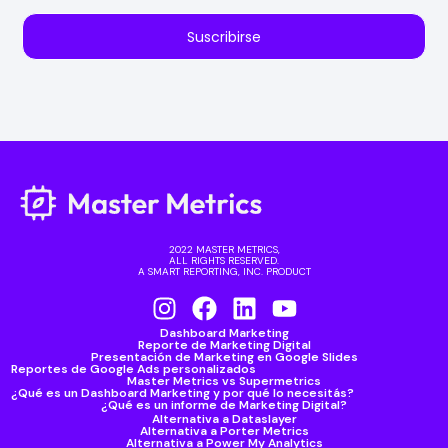
Suscribirse
2022 MASTER METRICS,
ALL RIGHTS RESERVED.
A SMART REPORTING, INC. PRODUCT
Dashboard Marketing
Reporte de Marketing Digital
Presentación de Marketing en Google Slides
Reportes de Google Ads personalizados
Master Metrics vs Supermetrics
¿Qué es un Dashboard Marketing y por qué lo necesitás?
¿Qué es un informe de Marketing Digital?
Alternativa a Dataslayer
Alternativa a Porter Metrics
Alternativa a Power My Analytics