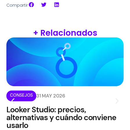
Compartir
+ Relacionados
CONSEJOS
I
31 MAY 2026
Looker Studio: precios,
¿
alternativas y cuándo conviene
p
usarlo
m