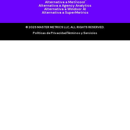
Alternativa a Metricool
Alternativa a Agency Analytics
Alternativa a Windsor AI
Alternativa a SuperMetrics
© 2025 MASTER METRICS LLC, ALL RIGHTS RESERVED.
Políticas de Privacidad
Términos y Servicios