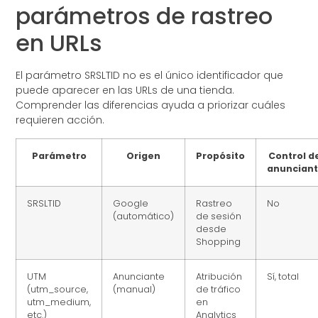
parámetros de rastreo
en URLs
El parámetro SRSLTID no es el único identificador que
puede aparecer en las URLs de una tienda.
Comprender las diferencias ayuda a priorizar cuáles
requieren acción.
Parámetro
Origen
Propósito
Control d
anuncian
SRSLTID
Google
Rastreo
No
(automático)
de sesión
desde
Shopping
UTM
Anunciante
Atribución
Sí, total
(utm_source,
(manual)
de tráfico
utm_medium,
en
etc.)
Analytics