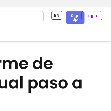
EN
Sign
Login
Up
LINKEDIN
rme de
ual paso a