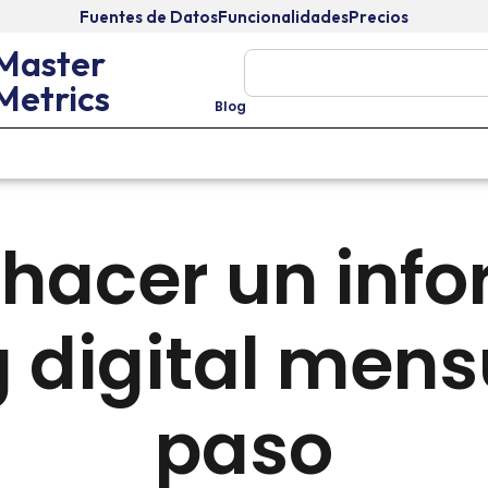
Fuentes de Datos
Funcionalidades
Precios
Master
Metrics
Blog
NOVEDADES
GOOGLE
INTEGRACIONES
TECNOLOGÍA
hacer un info
 digital mens
paso