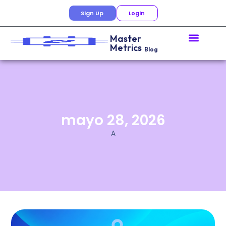
Sign Up
Login
Master
Metrics
Blog
mayo 28, 2026
A