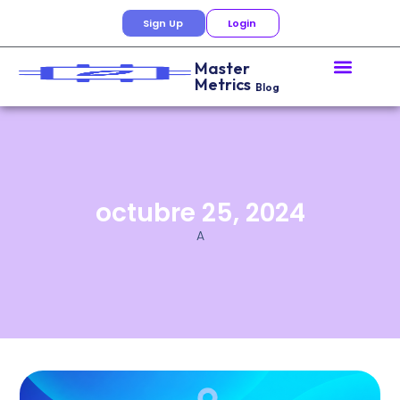
Sign Up
Login
Master
Metrics
Blog
octubre 25, 2024
A