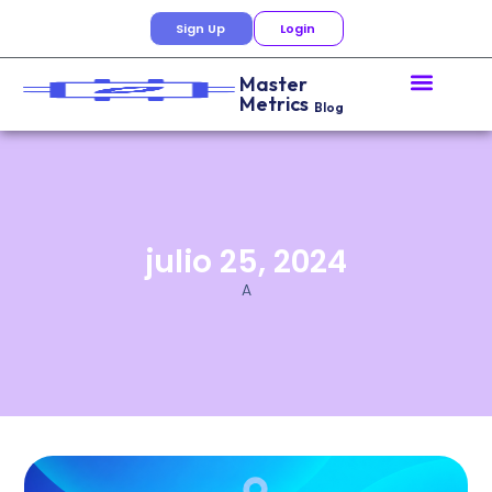
Sign Up
Login
Master
Metrics
Blog
julio 25, 2024
A