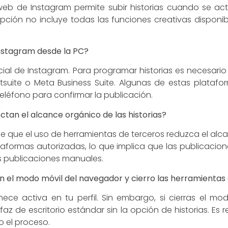
 web de Instagram permite subir historias cuando se act
ción no incluye todas las funciones creativas disponib
nstagram desde la PC?
ficial de Instagram. Para programar historias es necesari
otsuite o Meta Business Suite. Algunas de estas plata
teléfono para confirmar la publicación.
ctan el alcance orgánico de las historias?
e que el uso de herramientas de terceros reduzca el al
taformas autorizadas, lo que implica que las publicacione
s publicaciones manuales.
on el modo móvil del navegador y cierro las herramientas
ece activa en tu perfil. Sin embargo, si cierras el mo
faz de escritorio estándar sin la opción de historias. E
o el proceso.