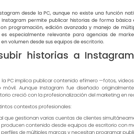
 Instagram desde la PC, aunque no existe una función n
e Instagram permite publicar historias de forma básic
con programación, edición avanzada y manejo de múlti
 es especialmente relevante para agencias de market
en volumen desde sus equipos de escritorio.
subir historias a Instagr
e la PC implica publicar contenido efímero —fotos, vide
o móvil. Aunque Instagram fue diseñado originalment
rio creció con la profesionalización del marketing en re
stintos contextos profesionales:
al que gestionan varias cuentas de clientes simultáneam
producen contenido desde equipos de escritorio con ma
 perfiles de múltiples marcas y necesitan programar publ