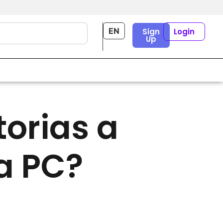
EN
Sign
Login
Up
LINKEDIN
torias a
a PC?