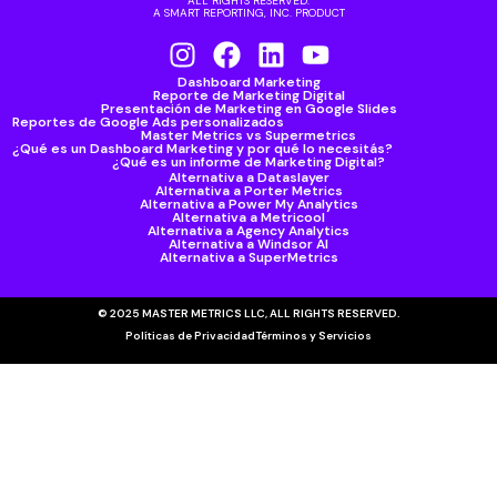
ALL RIGHTS RESERVED.
A SMART REPORTING, INC. PRODUCT
Dashboard Marketing
Reporte de Marketing Digital
Presentación de Marketing en Google Slides
Reportes de Google Ads personalizados
Master Metrics vs Supermetrics
¿Qué es un Dashboard Marketing y por qué lo necesitás?
¿Qué es un informe de Marketing Digital?
Alternativa a Dataslayer
Alternativa a Porter Metrics
Alternativa a Power My Analytics
Alternativa a Metricool
Alternativa a Agency Analytics
Alternativa a Windsor AI
Alternativa a SuperMetrics
© 2025 MASTER METRICS LLC, ALL RIGHTS RESERVED.
Políticas de Privacidad
Términos y Servicios