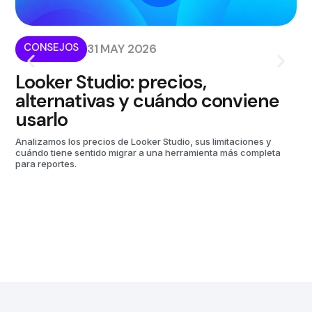
CONSEJOS
I
31 MAY 2026
Looker Studio: precios,
¿
alternativas y cuándo conviene
p
usarlo
m
Analizamos los precios de Looker Studio, sus limitaciones y
Kom
cuándo tiene sentido migrar a una herramienta más completa
aut
para reportes.