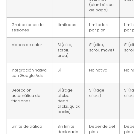
(plan básico
de pago)
Grabaciones de
Ilimitadas
Limitadas
Limi
sesiones
por plan
por 
Mapas de calor
Sí (click,
Sí (click,
Sí (cl
scroll,
scroll, move)
scrol
area)
Integración nativa
Sí
No nativa
No n
con Google Ads
Detección
Sí (rage
Sí (rage
Sí (r
automática de
clicks,
clicks)
click
fricciones
dead
clicks, quick
backs)
Límite de tráfico
Sin límite
Depende del
Depe
declarado
plan
plan