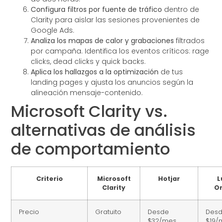
Configura filtros por fuente de tráfico
dentro de
Clarity para aislar las sesiones provenientes de
Google Ads.
Analiza los mapas de calor y grabaciones
filtrados
por campaña. Identifica los eventos críticos: rage
clicks, dead clicks y quick backs.
Aplica los hallazgos a la optimización
de tus
landing pages y ajusta los anuncios según la
alineación mensaje-contenido.
Microsoft Clarity vs.
alternativas de análisis
de comportamiento
Criterio
Microsoft
Hotjar
L
Clarity
O
Precio
Gratuito
Desde
Des
$32/mes
$19/