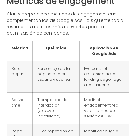
Métricas de engagement
Clarity proporciona métricas de engagement que
complementan las de Google Ads. La siguiente tabla
resume las métricas más relevantes para la
optimización de campañas:
Métrica
Qué mide
Aplicación en
Google Ads
Scroll
Porcentaje de la
Evaluar si el
depth
página que el
contenido de la
usuario visualiza
landing page llega
a los usuarios
Active
Tiempo real de
Medir el
time
interacción
engagement real
(excluye
vs. el tiempo de
inactividad)
sesión de GA4
Rage
Clics repetidos en
Identificar bugs o