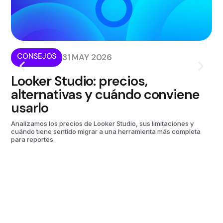
CONSEJOS
I
31 MAY 2026
Looker Studio: precios,
¿
alternativas y cuándo conviene
p
usarlo
m
Analizamos los precios de Looker Studio, sus limitaciones y
Kom
cuándo tiene sentido migrar a una herramienta más completa
aut
para reportes.