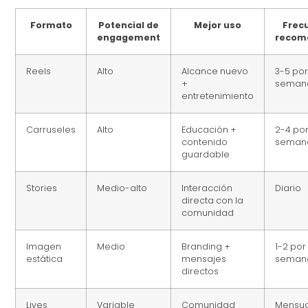
Formato
Potencial de
Mejor uso
Frec
engagement
recom
Reels
Alto
Alcance nuevo
3-5 po
+
seman
entretenimiento
Carruseles
Alto
Educación +
2-4 po
contenido
seman
guardable
Stories
Medio-alto
Interacción
Diario
directa con la
comunidad
Imagen
Medio
Branding +
1-2 por
estática
mensajes
seman
directos
Lives
Variable
Comunidad
Mensua