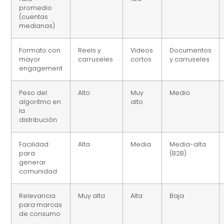
promedio
(cuentas
medianas)
Formato con
Reels y
Videos
Documentos
mayor
carruseles
cortos
y carruseles
engagement
Peso del
Alto
Muy
Medio
algoritmo en
alto
la
distribución
Facilidad
Alta
Media
Media-alta
para
(B2B)
generar
comunidad
Relevancia
Muy alta
Alta
Baja
para marcas
de consumo