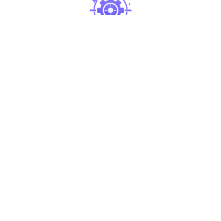
Detectá qué
funciona
y qué
necesita ajustes
Cómo crear un
Dashboard de Marketing
[Guía Paso a Paso]
Definí tus KPIs y objetivos
1