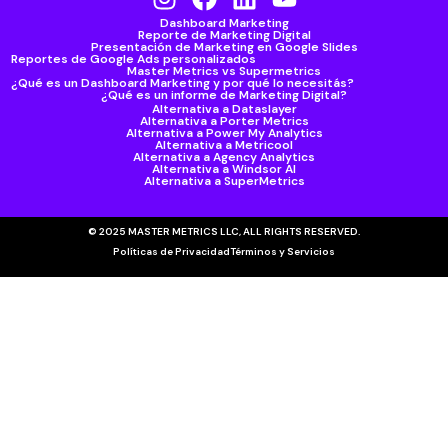
Dashboard Marketing
Reporte de Marketing Digital
Presentación de Marketing en Google Slides
Reportes de Google Ads personalizados
Master Metrics vs Supermetrics
¿Qué es un Dashboard Marketing y por qué lo necesitás?
¿Qué es un informe de Marketing Digital?
Alternativa a Dataslayer
Alternativa a Porter Metrics
Alternativa a Power My Analytics
Alternativa a Metricool
Alternativa a Agency Analytics
Alternativa a Windsor AI
Alternativa a SuperMetrics
© 2025 MASTER METRICS LLC, ALL RIGHTS RESERVED.
Políticas de Privacidad
Términos y Servicios