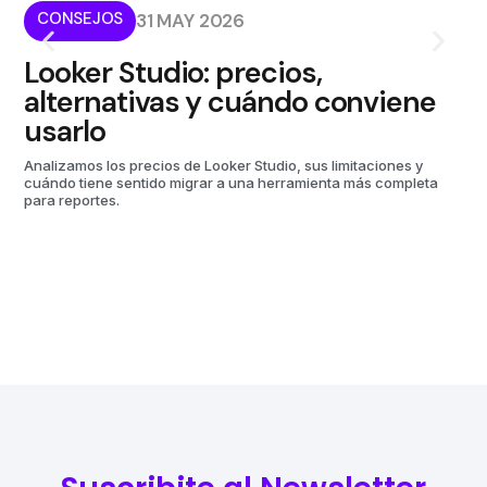
CONSEJOS
I
31 MAY 2026
Looker Studio: precios,
¿
alternativas y cuándo conviene
p
usarlo
m
Analizamos los precios de Looker Studio, sus limitaciones y
Kom
cuándo tiene sentido migrar a una herramienta más completa
aut
para reportes.