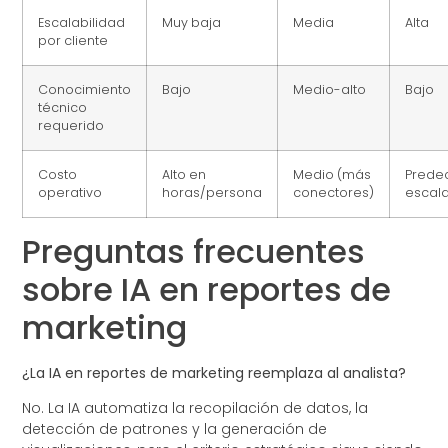
Escalabilidad
Muy baja
Media
Alta
por cliente
Conocimiento
Bajo
Medio-alto
Bajo
técnico
requerido
Costo
Alto en
Medio (más
Predec
operativo
horas/persona
conectores)
escal
Preguntas frecuentes
sobre IA en reportes de
marketing
¿La IA en reportes de marketing reemplaza al analista?
No. La IA automatiza la recopilación de datos, la
detección de patrones y la generación de