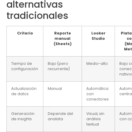
alternativas
tradicionales
Criterio
Reporte
Looker
Plat
manual
Studio
co
(Sheets)
(Ma
Met
Tiempo de
Bajo (pero
Medio-alto
Bajo 
configuración
recurrente)
conec
nativo
Actualización
Manual
Automática
Automá
de datos
con
centra
conectores
Generación
Depende del
Visual, sin
Autom
de insights
analista
análisis
con co
textual